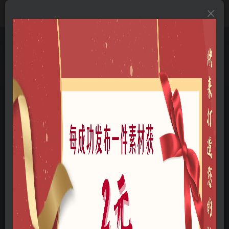
首页
B-方案文本
B01-景观文本
B0100-景观标准
正文
大型地产集团标准化设计-新古典风格交付区景观
标准化方案及设计指引
云木
关注
私信
我是一名景观设计师
61
12