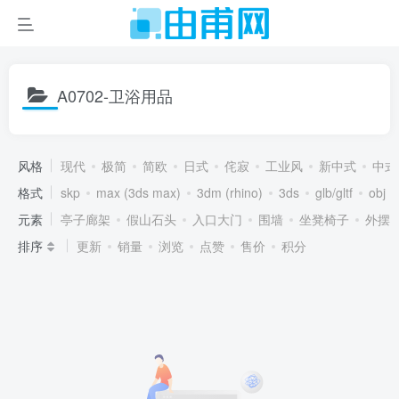
A0702-卫浴用品
风格
现代
极简
简欧
日式
侘寂
工业风
新中式
中式
格式
skp
max (3ds max)
3dm (rhino)
3ds
glb/gltf
obj
元素
亭子廊架
假山石头
入口大门
围墙
坐凳椅子
外摆
排序
更新
销量
浏览
点赞
售价
积分