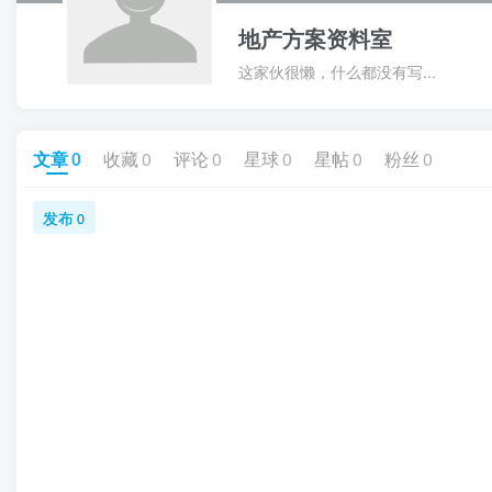
地产方案资料室
这家伙很懒，什么都没有写...
文章
0
收藏
0
评论
0
星球
0
星帖
0
粉丝
0
发布
0