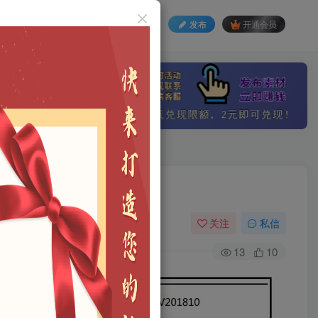
发布
开通会员
登录
注册
方案及设计指引
关注
私信
13
10