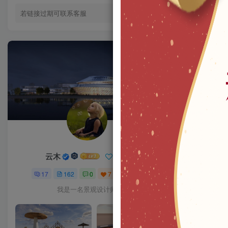
若链接过期可联系客服
云木
关注
17
162
0
7
1W+
我是一名景观设计师