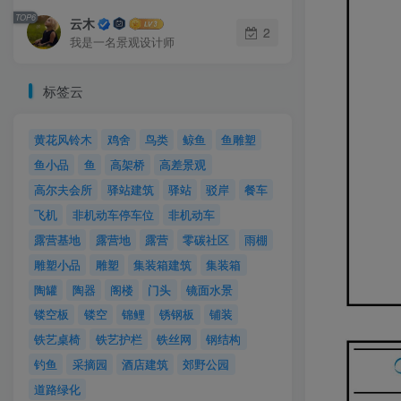
TOP6
云木
2
我是一名景观设计师
标签云
黄花风铃木
鸡舍
鸟类
鲸鱼
鱼雕塑
鱼小品
鱼
高架桥
高差景观
高尔夫会所
驿站建筑
驿站
驳岸
餐车
飞机
非机动车停车位
非机动车
露营基地
露营地
露营
零碳社区
雨棚
雕塑小品
雕塑
集装箱建筑
集装箱
陶罐
陶器
阁楼
门头
镜面水景
镂空板
镂空
锦鲤
锈钢板
铺装
铁艺桌椅
铁艺护栏
铁丝网
钢结构
钓鱼
采摘园
酒店建筑
郊野公园
道路绿化