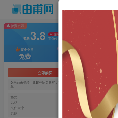
商
旗下站点
付费资源
3.8
限时特惠
8
赞助
赞助
黄金会员
至尊会员
免费
免费
首页
B-方
大型地
立即购买
云木
您当前未登录！建议登陆后购买，可保存购买订
我是
单
格式
pdf
风格
现代
文件大小
66.71MB
页数
245页