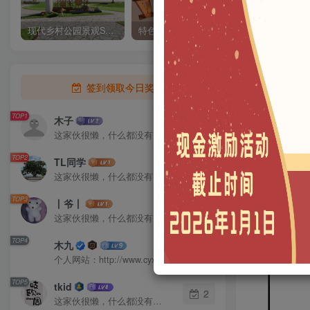
现代乡村公园景观SU模型下载
特色廊架003 SU模型 素材ID：0101110011
签到领取今日奖励
TOP1
木子
5
这家伙很懒，什么都没有写...
TOP2
TL同学
2
这家伙很懒，什么都没有写...
TOP3
丨爷丨
2
这家伙很懒，什么都没有写...
TOP4
木九
2
个人网站：http://www.cyx.show
TOP5
tkid
2
这家伙很懒，什么都没有写...