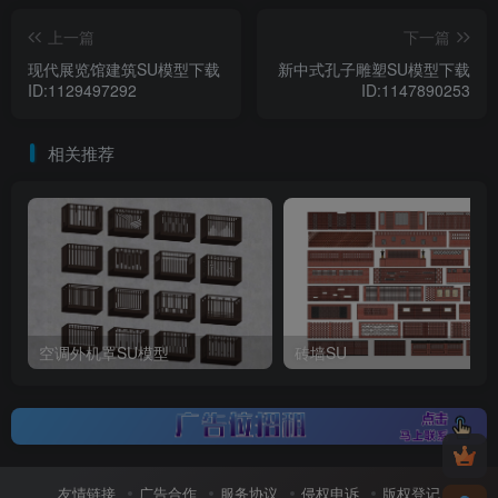
上一篇
下一篇
现代展览馆建筑SU模型下载
新中式孔子雕塑SU模型下载
ID:1129497292
ID:1147890253
相关推荐
空调外机罩SU模型
砖墙SU
友情链接
广告合作
服务协议
侵权申诉
版权登记