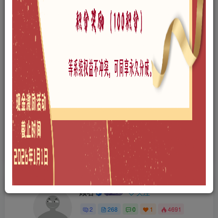
©
版权声明
本站所有文章，所有资源素材，版权归投稿者或原作者所有，如若本
站投稿者上传内容侵犯了原作者的合法权益，可联系我们进行删除处
理。
THE END
免费资源
A0108-公园景观
SU模型
喜欢就支持一下吧
点赞
12
分享
收藏
顾右
关注
2
268
0
1
4691