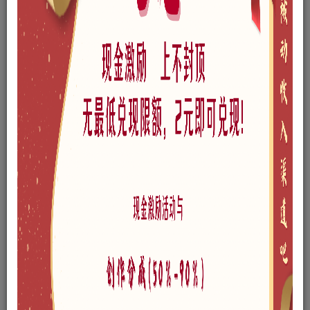
免费资源
现代露营公园景观SU模型下载
此内容为免费资源，请登录后查看
登录查看
格式
skp
版本
SketchUp 8
风格
现代
文件大小
126.62MB
链接过期私信作者，或点此私信管理员
网站问题可以点此给管理员发邮件