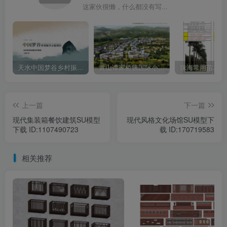
这家伙很懒，什么都没有写...
天水中国梦谷乡村振兴概念规划方案
黄山谭家桥镇国际小镇区域整体规划及南组团城市设计方案文本下载
珠海常用苗木资
上一篇
下一篇
现代集装箱餐饮建筑SU模型
现代风格文化场馆SU模型下
下载 ID:1107490723
载 ID:170719583
相关推荐