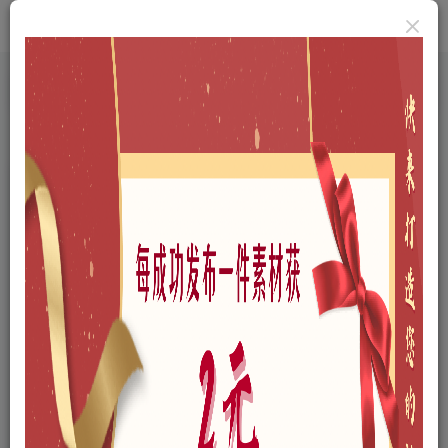
首页
A-三维模型
A01-户外景观
A0108-公园景观
正文
现代露营公园景观SU模型下载
顾右
关注
私信
这家伙很懒，什么都没有写...
31
12