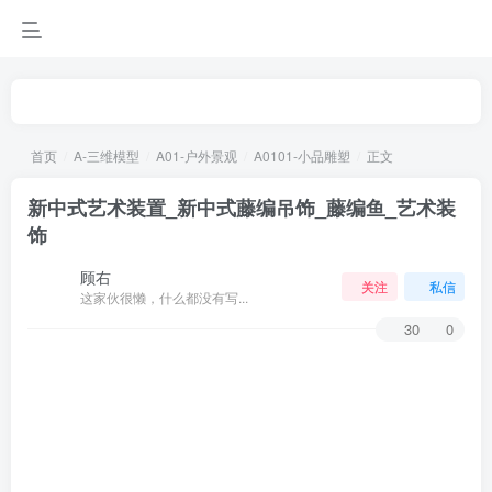
首页
A-三维模型
A01-户外景观
A0101-小品雕塑
正文
新中式艺术装置_新中式藤编吊饰_藤编鱼_艺术装
饰
顾右
关注
私信
这家伙很懒，什么都没有写...
30
0