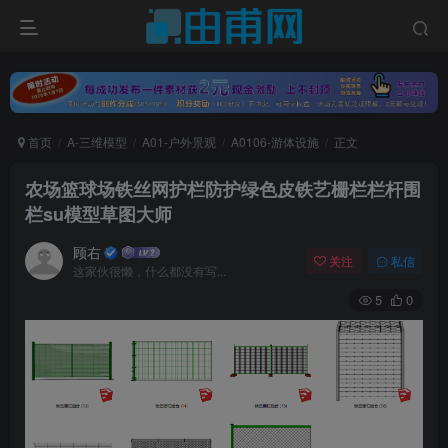
首页
A-三维模型
A01-户外景观
A0106-游体设施
正文
农场篮球场铁丝网护栏防护绿色皮铁艺栅栏栏杆围
栏su模型草图大师
顾右
关注
私信
这家伙很懒，什么都没有写...
5
0