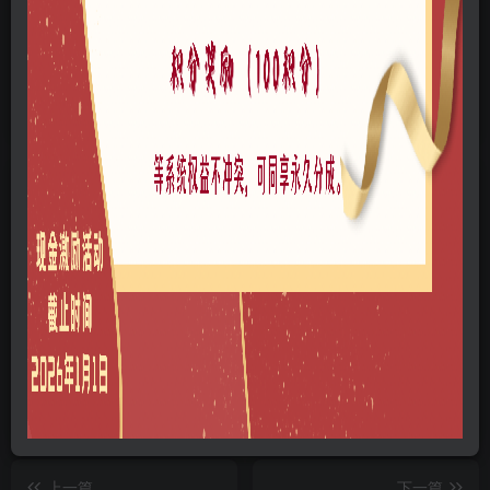
喜欢就支持一下吧
点赞
0
分享
收藏
顾右
关注
2
268
0
1
4673
这家伙很懒，什么都没有写...
天水中国梦谷乡村振兴概念规划方案
黄山谭家桥镇国际小镇区域整体规划及南组团城市设计方案文本下载
珠海常用苗木资
上一篇
下一篇