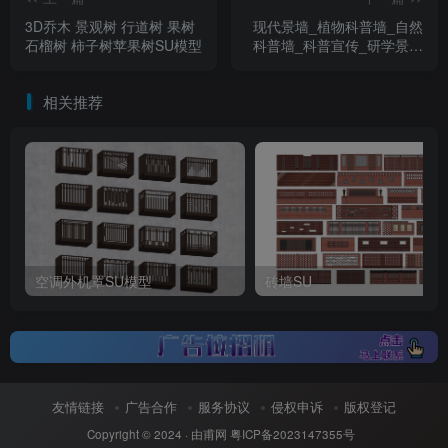
3D乔木 景观树 行道树 果树
现代景墙_植物科普墙_自然
石榴树 柿子树苹果树SU模型
科普墙_科普宣传_研学景墙
_自然景墙
相关推荐
空调外机罩SU模型
砖墙SU
友情链接
广告合作
服务协议
侵权申诉
版权登记
Copyright © 2024 ·
由甫网
粤ICP备2023147355号