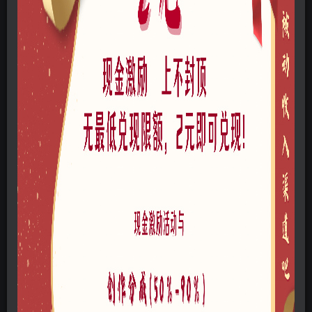
格式
skp
大小
613MB
链接过期私信投稿者，或点此私管理员
网站问题可以点此给管理员发邮件
©
版权声明
本站所有文章，所有资源素材，版权归投稿者或原作者所有，如若本
站投稿者上传内容侵犯了原作者的合法权益，可联系我们进行删除处
理。
THE END
免费资源
A0106-游体设施
SU模型
# 护栏
# 围网