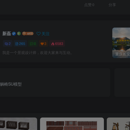
点赞
0
分享
新磊
关注
2
265
0
3
6583
我是一个景观设计师，欢迎大家来与互动。
躺椅SU模型