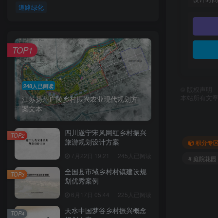
道路绿化
TOP1
248人已阅读
©
版权声明
本站所有文
江苏扬州广陵乡村振兴农业现代规划方
案文本
四川遂宁宋风网红乡村振兴
TOP2
旅游规划设计方案
积分专
7月22日 19:21
245人已阅读
# 庭院花园
全国县市域乡村村镇建设规
TOP3
划优秀案例
6月17日 05:44
225人已阅读
天水中国梦谷乡村振兴概念
TOP4