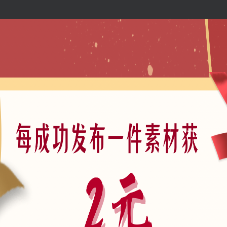
场景
城
模型
维模型
A01-户外景观
A0105-庭院景观
正文
别墅庭院设计SU草图大师模型及施工图
一个景观设计师，欢迎大家来与互动。