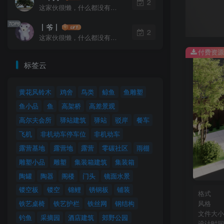
2
这家伙很懒，什么都没有写...
TOP6
丨爷丨
2
这家伙很懒，什么都没有写...
付费资源
标签云
黄花风铃木
鸡舍
鸟类
鲸鱼
鱼雕塑
鱼小品
鱼
高架桥
高差景观
高尔夫会所
驿站建筑
驿站
驳岸
餐车
飞机
非机动车停车位
非机动车
露营基地
露营地
露营
零碳社区
雨棚
雕塑小品
雕塑
集装箱建筑
集装箱
陶罐
陶器
阁楼
门头
镜面水景
镂空板
镂空
锦鲤
锈钢板
铺装
格式
风格
铁艺桌椅
铁艺护栏
铁丝网
钢结构
文件大小
钓鱼
采摘园
酒店建筑
郊野公园
设计时间