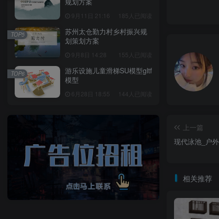
规划方案
9月11日 21:16
185人已阅读
苏州太仓勤力村乡村振兴规
TOP5
划策划方案
9月8日 14:28
155人已阅读
游乐设施儿童滑梯SU模型gltf
TOP6
模型
6月28日 18:55
144人已阅读
上一篇
现代泳池_户外
相关推荐