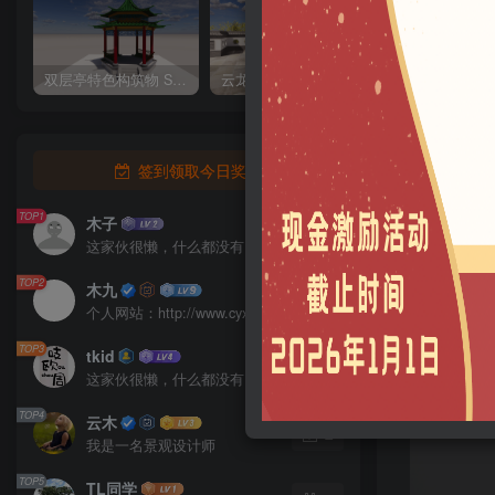
双层亭特色构筑物 SU模型
云龙大门 SU模型
四角亭 SU模型
签到领取今日奖励
TOP1
木子
5
这家伙很懒，什么都没有写...
TOP2
木九
2
个人网站：http://www.cyx.show
TOP3
tkid
2
这家伙很懒，什么都没有写...
TOP4
云木
2
我是一名景观设计师
TOP5
TL同学