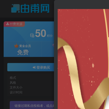
商
旗下站点
付费资源
50
积分
黄金会员
至尊会员
免费
免费
首页
A-三
4米宽
登录购买
新磊
格式
skp
我是
风格
现代
文件大小
222MB
设计时间
2025年
链接过期私信投稿者，或点此私管理员