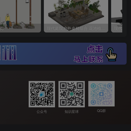
灯
现代庭院户外桌椅组合 花池植物堆 休闲桌椅 植物组合 带遮阳伞
QQ群
公众号
知识星球