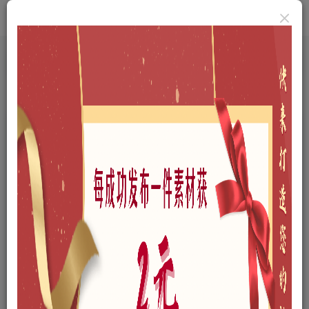
首页
A-三维模型
A01-户外景观
A0109-商业景观
正文
现代移动售货车SU模型下载
木九
关注
私信
个人网站：http://www.cyx.show
9
9