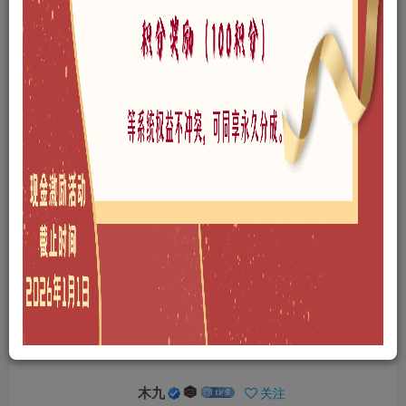
©
版权声明
本站所有文章，所有资源素材，版权归投稿者或原作者所有，如若本
站投稿者上传内容侵犯了原作者的合法权益，可联系我们进行删除处
理。
THE END
免费资源
A0109-商业景观
SU模型
# 小吃摊
喜欢就支持一下吧
点赞
9
分享
收藏
木九
关注