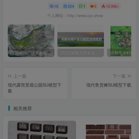
15
224
1
3
12.9W+
个人网站：http://www.cyx.show
江苏扬州广陵乡村振兴农业现代规划方案文本
[四川]成都天府农业产业园总体规划设计PDF
上一篇
下一篇
现代露营景观公园SU模型下
现代售货摊SU模型下载
载
相关推荐