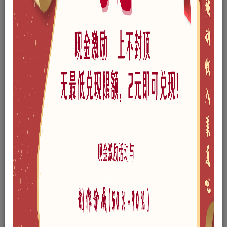
免费资源
现代移动售货车SU模型下载
此内容为免费资源，请登录后查看
登录查看
格式
skp
版本
SketchUp 8
风格
现代
文件大小
228.23MB
链接过期私信作者，或点此私信管理员
网站问题可以点此给管理员发邮件