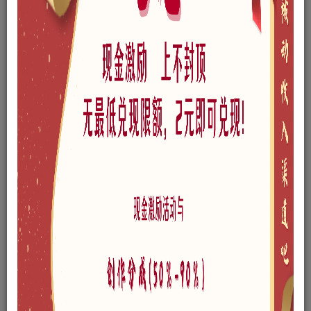
付费资源
新中式小区景观SU模型下载
此内容为付费资源，请付费后查看
30
积分
免费
免费
黄金会员
至尊会员
登录购买
格式
skp
版本
SketchUp 2018
风格
新中式
文件大小
142.10MB
链接过期私信作者，或点此私信管理员