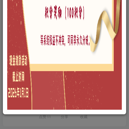
网站问题可以点此给管理员发邮件
©
版权声明
本站所有文章，所有资源素材，版权归投稿者或原作者所有，如若本
站投稿者上传内容侵犯了原作者的合法权益，可联系我们进行删除处
理。
THE END
积分专区
A0104-小区景观
SU模型
# 新中式
喜欢就支持一下吧
点赞
11
分享
收藏