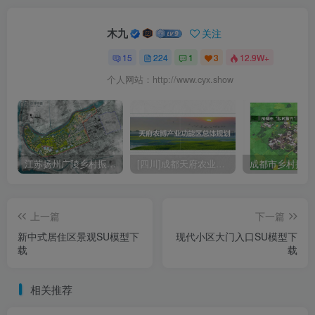
木九
关注
15
224
1
3
12.9W+
个人网站：http://www.cyx.show
江苏扬州广陵乡村振兴农业现代规划方案文本
[四川]成都天府农业产业园总体规划设计PDF
上一篇
下一篇
新中式居住区景观SU模型下
现代小区大门入口SU模型下
载
载
相关推荐