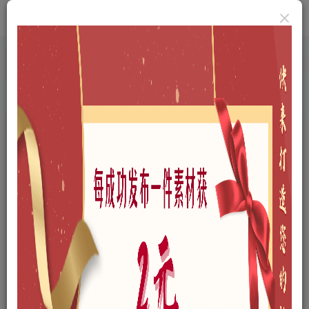
首页
A-三维模型
A01-户外景观
A0104-小区景观
正文
新中式小区景观SU模型下载
木九
关注
私信
个人网站：http://www.cyx.show
35
11