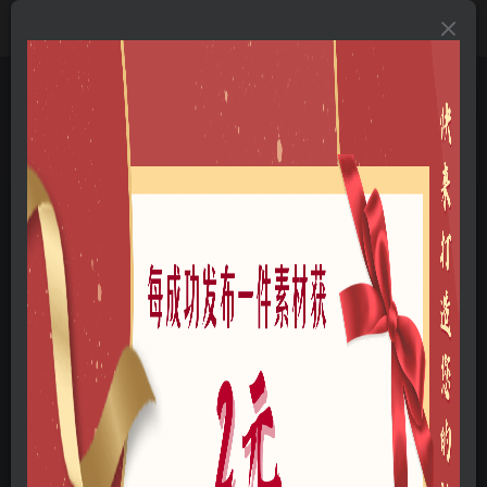
首页
A-三维模型
A01-户外景观
A0103-乡村景观
正文
中式居住区景观SU模型下载
木九
关注
私信
个人网站：http://www.cyx.show
3
7