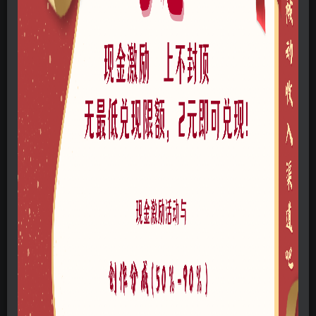
免费资源
中式居住区景观SU模型下载
此内容为免费资源，请登录后查看
登录查看
格式
skp
版本
SketchUp 2018
风格
中式
文件大小
44.7MB
链接过期私信作者，或点此私信管理员
网站问题可以点此给管理员发邮件