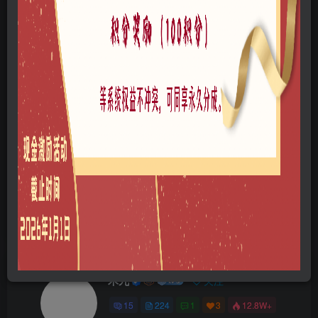
©
版权声明
本站所有文章，所有资源素材，版权归投稿者或原作者所有，如若本
站投稿者上传内容侵犯了原作者的合法权益，可联系我们进行删除处
理。
THE END
免费资源
A0103-乡村景观
SU模型
喜欢就支持一下吧
点赞
7
分享
收藏
木九
关注
15
224
1
3
12.8W+