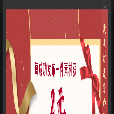
首页
B-方案文本
B01-景观文本
B0105-旅游度假
正文
AECOM 宜春海石滩爱情主题小镇景观方案文本
AECOM下载 PDF
木九
关注
私信
个人网站：http://www.cyx.show
28
5