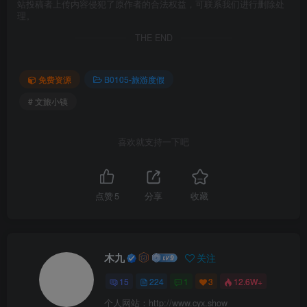
站投稿者上传内容侵犯了原作者的合法权益，可联系我们进行删除处
理。
THE END
免费资源
B0105-旅游度假
# 文旅小镇
喜欢就支持一下吧
点赞
5
分享
收藏
木九
关注
15
224
1
3
12.6W+
个人网站：http://www.cyx.show