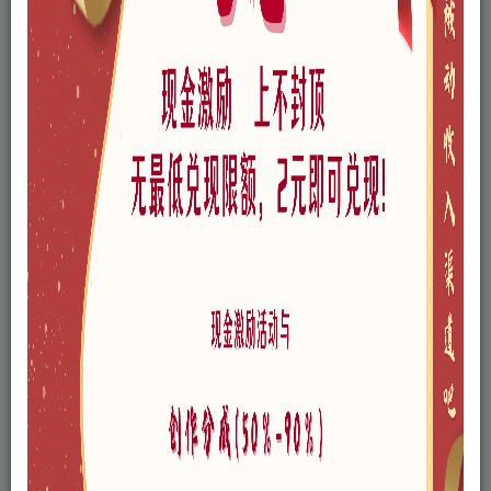
免费资源
现代酒店建筑SU模型下载
此内容为免费资源，请登录后查看
登录查看
格式
skp
版本
SketchUp 2018
风格
现代
文件大小
7.32MB
链接过期私信作者，或点此私信管理员
网站问题可以点此给管理员发邮件