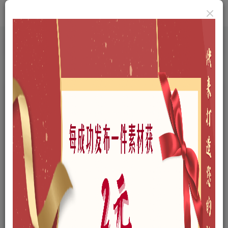
首页
A-三维模型
A02-建筑设计
A0207-酒店建筑
正文
现代酒店建筑SU模型下载
云木
关注
私信
我是一名景观设计师
40
8