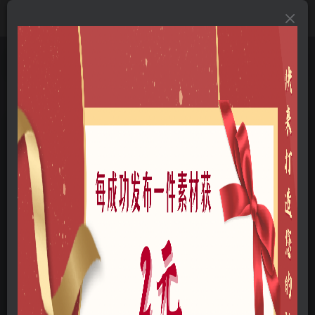
首页
A-三维模型
A02-建筑设计
A0206-商业建筑
正文
现代曲线景观游客中心SU模型下载
云木
关注
私信
我是一名景观设计师
11
12