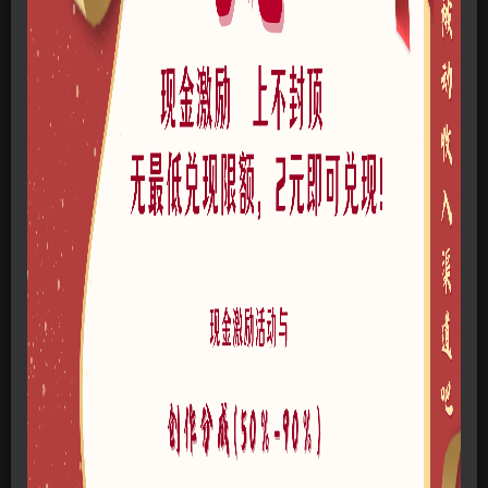
付费资源
已售 1
现代曲线景观游客中心SU模型下载
此内容为付费资源，请付费后查看
30
积分
免费
免费
黄金会员
至尊会员
登录购买
格式
skp
风格
现代
文件大小
26.47MB
链接过期私信作者，或点此私信管理员