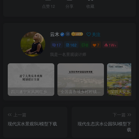
点赞
12
分享
收藏
云木
关注
17
162
0
7
1W+
我是一名景观设计师
四川遂宁宋风网红乡村振兴旅游规划设计方案
全国县市域乡村村镇建设规划优秀案例
上一篇
下一篇
现代滨水景观SU模型下载
现代生态滨水公园SU模型下
载