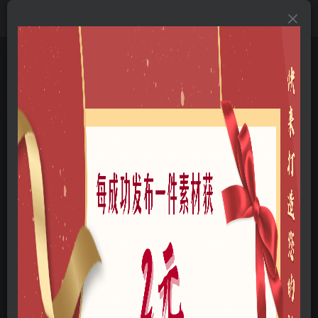
首页
B-方案文本
B01-景观文本
B0104-公园景观
正文
温州万全市民公园景观方案设计下载 PDF
云木
关注
私信
我是一名景观设计师
47
6