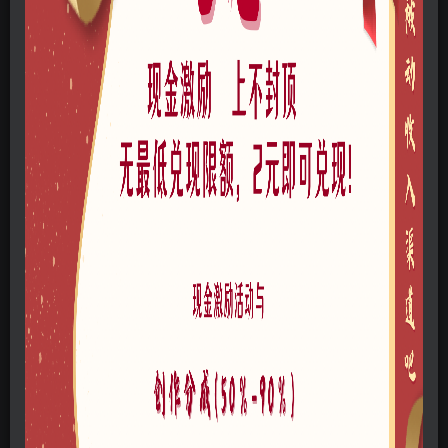
付费资源
已售 2
温州万全市民公园景观方案设计下载 PDF
此内容为付费资源，请付费后查看
30
积分
免费
免费
黄金会员
至尊会员
登录购买
格式
pdf
风格
现代
文件大小
60.01MB