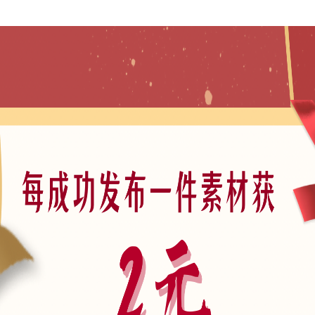
场景
思路
规范
城
模型
文本
资料
维模型
A01-户外景观
正文
架亭子屏风背景墙新中式新亚洲SU模型
风
伙很懒，什么都没有写...