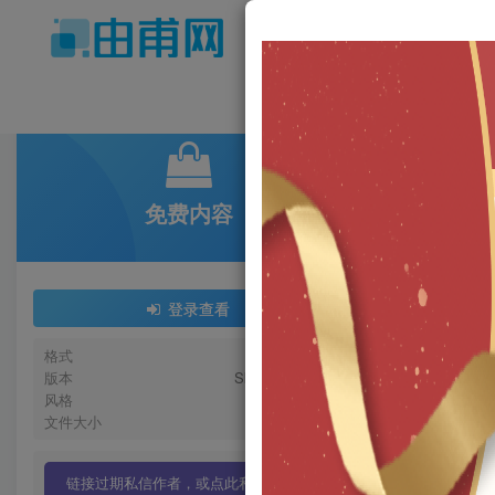
商
旗下站点
免费内容
首页
A-三
休闲廊
登录查看
米一
格式
skp
这家
版本
SketchUp 2013
风格
新中式
文件大小
559KB
链接过期私信作者，或点此私信管理员