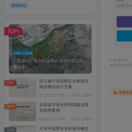
道路绿化
文件大小
TOP1
248人已阅读
©
版权声明
江苏扬州广陵乡村振兴农业现代规划方
本站所有文
案文本
四川遂宁宋风网红乡村振兴
TOP2
旅游规划设计方案
免费资
7月22日 19:21
245人已阅读
全国县市域乡村村镇建设规
TOP3
划优秀案例
6月17日 05:44
225人已阅读
天水中国梦谷乡村振兴概念
TOP4