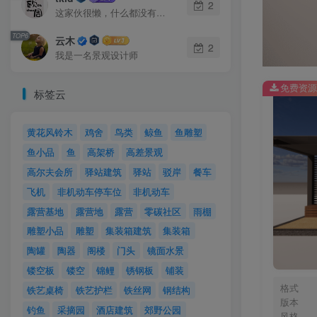
2
这家伙很懒，什么都没有写...
TOP6
云木
2
我是一名景观设计师
免费资源
标签云
黄花风铃木
鸡舍
鸟类
鲸鱼
鱼雕塑
鱼小品
鱼
高架桥
高差景观
高尔夫会所
驿站建筑
驿站
驳岸
餐车
飞机
非机动车停车位
非机动车
露营基地
露营地
露营
零碳社区
雨棚
雕塑小品
雕塑
集装箱建筑
集装箱
陶罐
陶器
阁楼
门头
镜面水景
镂空板
镂空
锦鲤
锈钢板
铺装
格式
铁艺桌椅
铁艺护栏
铁丝网
钢结构
版本
钓鱼
采摘园
酒店建筑
郊野公园
风格