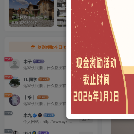
中式风格土基房民居客栈SU模型下载
ID0102080017
现代小区道闸_门禁系统_电动门_小区入户门禁SU模型ID_0101020001
签到领取今日奖励
TOP1
木子
5
这家伙很懒，什么都没有写...
TOP2
TL同学
2
这家伙很懒，什么都没有写...
TOP3
丨爷丨
2
这家伙很懒，什么都没有写...
TOP4
木九
2
个人网站：http://www.cyx.show
TOP5
tkid