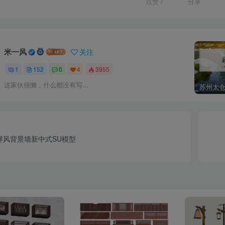
点赞
7
分享
米一风
关注
1
152
0
4
3955
这家伙很懒，什么都没有写...
屏风背景墙新中式SU模型