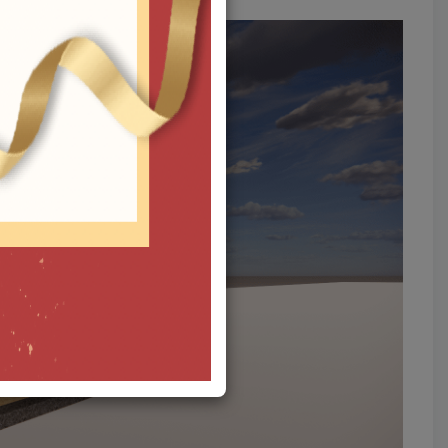
新中式餐厅门头门面_音乐餐厅门头_外立面SU模型ID_0102050004