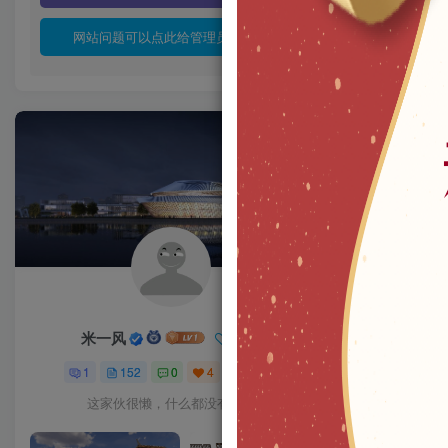
网站问题可以点此给管理员发邮件
米一风
关注
1
152
0
4
3955
这家伙很懒，什么都没有写...