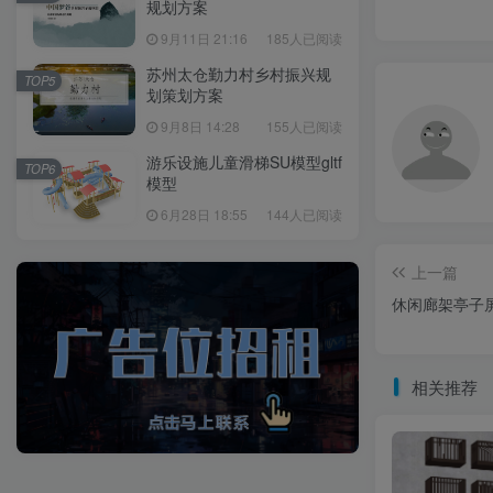
规划方案
9月11日 21:16
185人已阅读
苏州太仓勤力村乡村振兴规
TOP5
划策划方案
9月8日 14:28
155人已阅读
游乐设施儿童滑梯SU模型gltf
TOP6
模型
6月28日 18:55
144人已阅读
上一篇
休闲廊架亭子
相关推荐