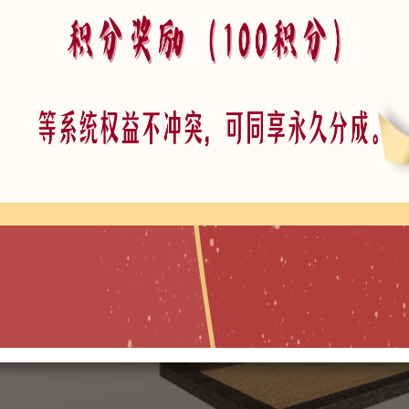
现代星星灯_草坪灯_景观灯_氛围灯SU模型ID_0101100001
新中式门头门面_屋檐_瓦片SU模型ID_0102050002
新中式门头门面_火锅店门头SU模型