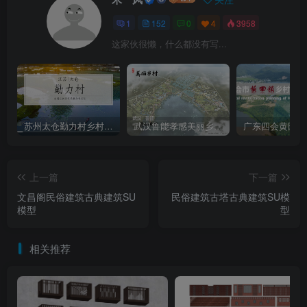
1
152
0
4
3958
这家伙很懒，什么都没有写...
苏州太仓勤力村乡村振兴规划策划方案
武汉鲁能孝感美丽乡村策划定位及概念规划
上一篇
下一篇
文昌阁民俗建筑古典建筑SU
民俗建筑古塔古典建筑SU模
模型
型
相关推荐