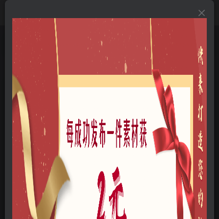
首页
A-三维模型
正文
怀德堂民俗建筑古典建筑SU模型
米一风
关注
私信
这家伙很懒，什么都没有写...
4
5