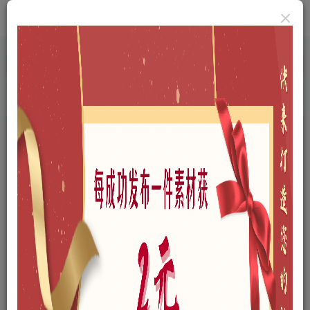
首页
A-三维模型
A12-电子电器
A1201-数码产品
正文
8个常用接口rhino犀牛模型素材3dm格式
新磊
关注
私信
我是一个景观设计师，欢迎大家来与互动。
2
0