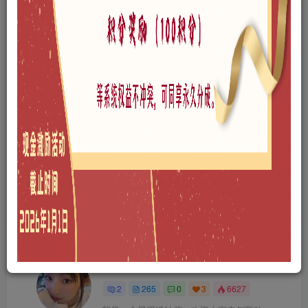
站投稿者上传内容侵犯了原作者的合法权益，可联系我们进行删除处
理。
THE END
免费资源
A1201-数码产品
犀牛模型
# 3C数码
喜欢就支持一下吧
点赞
0
分享
收藏
新磊
关注
2
265
0
3
6627