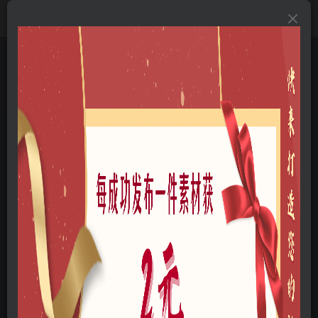
首页
A-三维模型
A12-电子电器
A1201-数码产品
正文
4U直充-爆炸rhino犀牛模型3dm素材
新磊
关注
私信
我是一个景观设计师，欢迎大家来与互动。
4
0