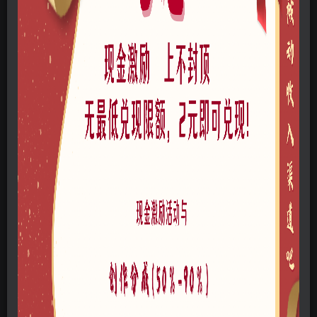
免费资源
4U直充-爆炸rhino犀牛模型3dm素材
此内容为免费资源，请登录后查看
登录查看
格式
3dm
风格
现代
文件大小
47.9MB
链接过期私信投稿者，或点此私管理员