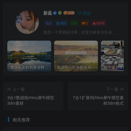
新磊
关注
2
265
0
3
6556
我是一个景观设计师，欢迎大家来与互动。
重庆长安村和美乡村建设项目方案文本
长沙天心区乡村振兴运营策划方案文本
上一篇
下一篇
3合1数据线rhino犀牛模型
7合1扩展坞rhino犀牛模型素
3dm素材
材3dm格式
相关推荐