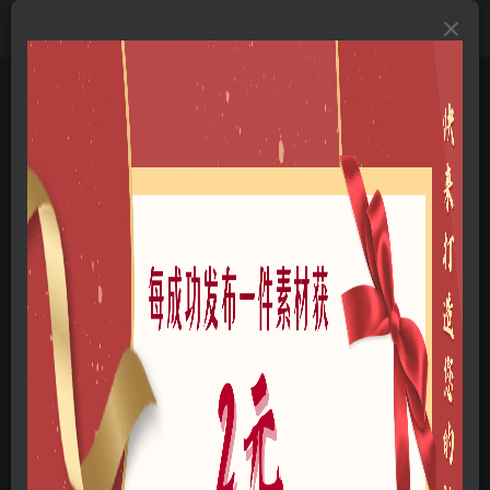
首页
B-方案文本
B01-景观文本
B0111-美丽乡村
正文
无锡万马村水韵原乡景观方案
新磊
关注
私信
我是一个景观设计师，欢迎大家来与互动。
56
0
点击图片可进入PPT演示模式，手机观看建议横屏，在线观看图
片有压缩，有高清需求请下载原文件