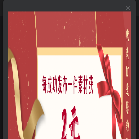
首页
B-方案文本
B04-规划文本
B0401-乡村振兴
正文
衢州江郎山乡村未来社区方案文本
云木
关注
私信
我是一名景观设计师
48
0