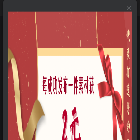
首页
B-方案文本
B01-景观文本
B0111-美丽乡村
正文
连樟村示范片振兴发展及连樟村村庄建设规划
云木
关注
私信
我是一名景观设计师
60
15