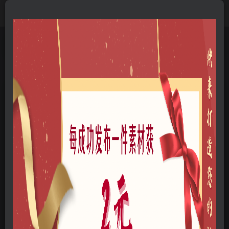
首页
B-方案文本
B01-景观文本
B0111-美丽乡村
正文
湖北省枝江市乡村振兴战略规划
云木
关注
私信
我是一名景观设计师
61
5